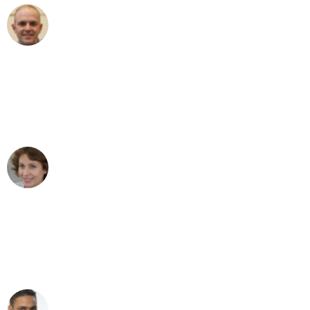
Frederik F.
Umzug in Bochum
"Besser hätte ich mir den Umzug von
Bochum nach Wien nicht vorstellen
können - DANKE!"
Maria W
Umzug von Bochum nach Wien
"Mein Klavier kam in unter 24 Stunden
ohne einen Kratzer an - ein
erstklassiger Service!"
Ümit Y.