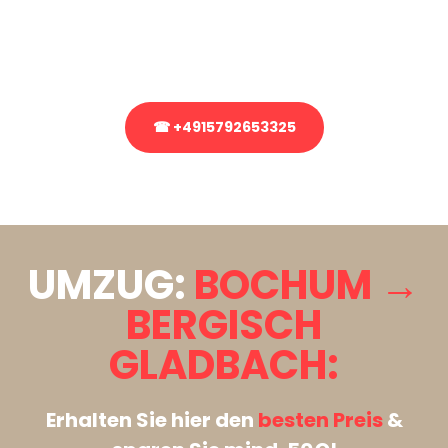
bezüglich Ihres Umzug?
Rufen Sie uns gerne an, unser Team aus Experten freut sich, Ihnen
kostenlos weiterzuhelfen!
☎ +4915792653325
Stattdessen eine unverbindliche Anfrage senden
UMZUG:
BOCHUM →
BERGISCH
GLADBACH:
Erhalten Sie hier den
besten Preis
&