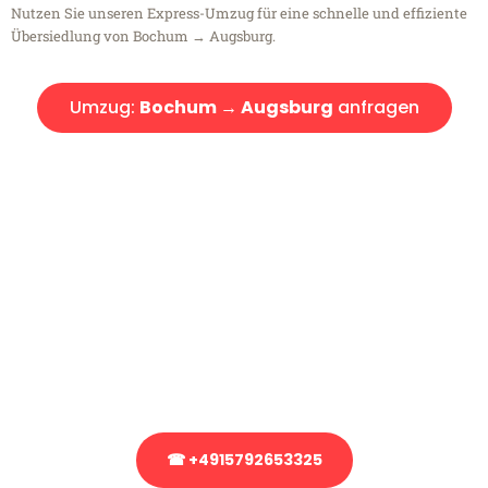
Nutzen Sie unseren Express-Umzug für eine schnelle und effiziente
Übersiedlung von Bochum → Augsburg.
Umzug:
Bochum → Augsburg
anfragen
Kostenlose Beratung!
Sie haben Fragen?
Sie haben Fragen zu Ihrem Transport oder benötigen eine Beratung
bezüglich Ihres Umzug?
Rufen Sie uns gerne an, unser Team aus Experten freut sich, Ihnen
kostenlos weiterzuhelfen!
☎ +4915792653325