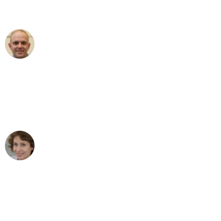
außergewöhnlichen Service!"
Frederik F.
Umzug in Bochum
"Besser hätte ich mir den Umzug von
Bochum nach Wien nicht vorstellen
können - DANKE!"
Maria W
Umzug von Bochum nach Wien
"Mein Klavier kam in unter 24 Stunden
ohne einen Kratzer an - ein
erstklassiger Service!"