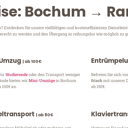
eise: Bochum → Ra
Entdecken Sie unsere vielfältigen und kosteneffizienten Dienstlei
 gerecht zu werden und den Übergang so reibungslos wie möglich zu ge
 Umzug
Entrümpel
| ab 100€
für
Studierende
oder den Transport weniger
Befreien Sie sich 
ände bieten wir
Mini-Umzüge
in Bochum
frisch
mit unserer 
 100€ an.
ab 150€.
ltransport
Klaviertra
| ab 80€
inzelnes Möbelstück oder mehrere, wir
Vertrauen Sie auf u