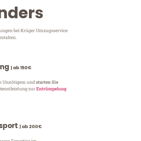
nders
stungen bei Krüger Umzugsservice
stalten.
ung
| ab 150€
von Unnötigem und
starten Sie
Dienstleistung zur
Entrümpelung
nsport
| ab 200€
nsere Expertise im