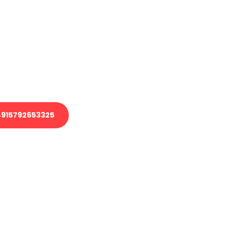
en?
 Transport oder benötigen eine
 Umzug?
ser Team aus Experten freut sich,
elfen!
915792653325
nverbindliche Anfrage senden