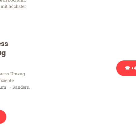
Frag
 mit höchster
Sie haben Fragen zu Ihrem
Beratung bezüglich Ihres
Rufen Sie uns gerne an, un
ess
Ihnen kostenlos weiterzuh
ug
☎ +4
xpress-Umzug
fiziente
Stattdessen eine u
hum → Randers.