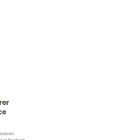
rer
Kostenlose Beratung!
ce
Sie 
unseren
e in Bochum,