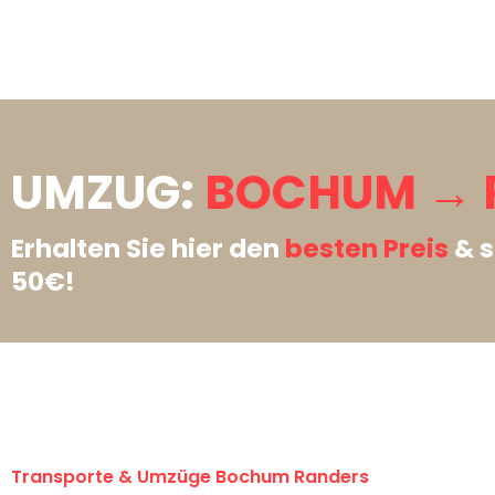
UMZUG:
BOCHUM → 
Erhalten Sie hier den
besten Preis
& s
50€!
Transporte & Umzüge Bochum Randers