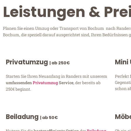
Leistungen & Pr
Planen Sie einen Umzug oder Transport von Bochum nach Randers? 
Bochum, die speziell darauf ausgerichtet sind, Ihren Bedürfnissen
Privatumzug
Mini
| ab 250€
Starten Sie Ihren Neuanfang in Randers mit unserem
Perfekt 
Gegenst
umfassenden
Privatumzug
Service
, der bereits ab
schon ab
250€ beginnt.
Beiladung
Möbe
| ab 50€
Nutzen Sie die
kosteneffiziente Option
der
Beiladung
Ob ein e