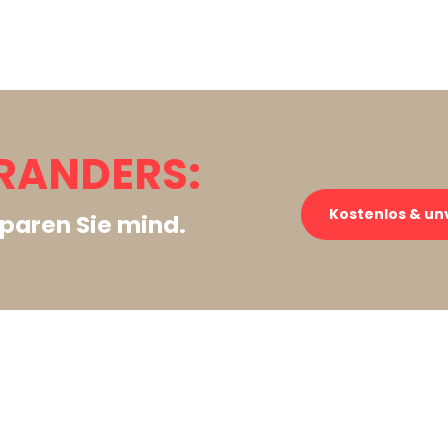
RANDERS:
Kostenlos & un
paren Sie mind.