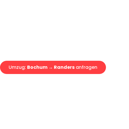
Günstiger Umzug Bochum Rand
Express-Abwicklung in unter 2
Über 15 Jahre Erfahrung mit 
Angebot erhalten in unter 30 
Umzug:
Bochum → Randers
anfragen
Alle Umzugsanfragen sind zu 100% kostenlos & unverbind