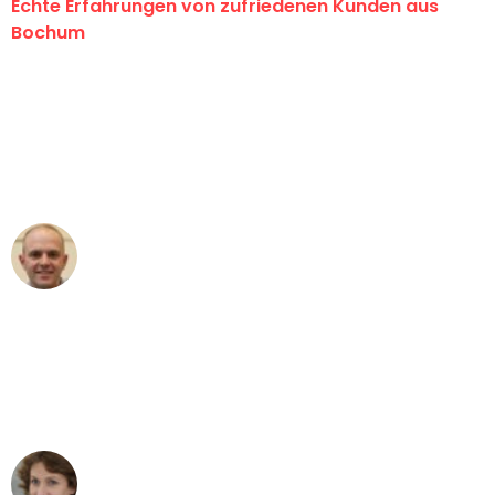
Echte Erfahrungen von zufriedenen Kunden aus
Bochum
"Erste Klasse! Ein großes Dankeschön
an das gesamte Team von Krüger
Umzugsservice für ihren
außergewöhnlichen Service!"
Frederik F.
Umzug in Bochum
"Besser hätte ich mir den Umzug von
Bochum nach Wien nicht vorstellen
können - DANKE!"
Maria W
Umzug von Bochum nach Wien