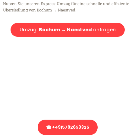
Nutzen Sie unseren Express-Umzug für eine schnelle und effiziente
Übersiedlung von Bochum → Naestved.
Umzug:
Bochum → Naestved
anfragen
Kostenlose Beratung!
Sie haben Fragen?
Sie haben Fragen zu Ihrem Transport oder benötigen eine Beratung
bezüglich Ihres Umzug?
Rufen Sie uns gerne an, unser Team aus Experten freut sich, Ihnen
kostenlos weiterzuhelfen!
☎ +4915792653325