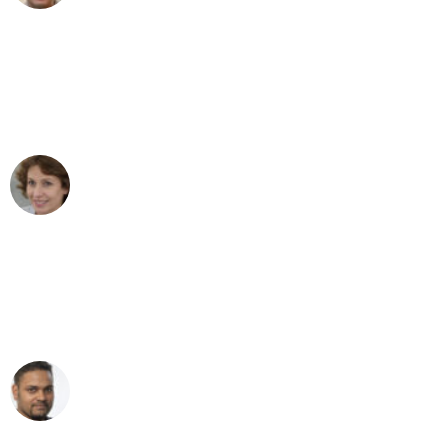
"Besser hätte ich mir den Umzug von
Bochum nach Wien nicht vorstellen
können - DANKE!"
Maria W
Umzug von Bochum nach Wien
"Mein Klavier kam in unter 24 Stunden
ohne einen Kratzer an - ein
erstklassiger Service!"
Ümit Y.
Klaviertransport in Bochum