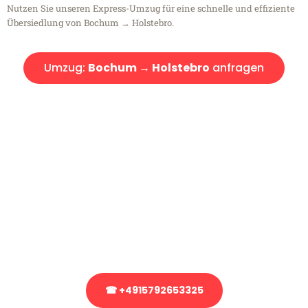
Nutzen Sie unseren Express-Umzug für eine schnelle und effiziente
Übersiedlung von Bochum → Holstebro.
Umzug:
Bochum → Holstebro
anfragen
Kostenlose Beratung!
Sie haben Fragen?
Sie haben Fragen zu Ihrem Transport oder benötigen eine Beratung
bezüglich Ihres Umzug?
Rufen Sie uns gerne an, unser Team aus Experten freut sich, Ihnen
kostenlos weiterzuhelfen!
☎ +4915792653325