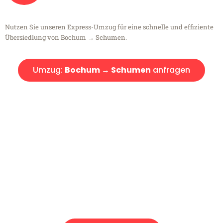
Nutzen Sie unseren Express-Umzug für eine schnelle und effiziente
Übersiedlung von Bochum → Schumen.
Umzug:
Bochum → Schumen
anfragen
Kostenlose Beratung!
Sie haben Fragen?
Sie haben Fragen zu Ihrem Transport oder benötigen eine Beratung
bezüglich Ihres Umzug?
Rufen Sie uns gerne an, unser Team aus Experten freut sich, Ihnen
kostenlos weiterzuhelfen!