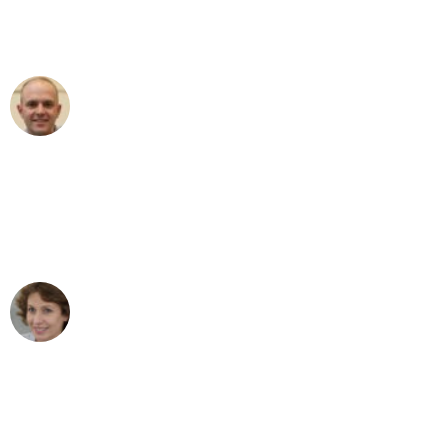
Umzugsservice für ihren
außergewöhnlichen Service!"
Frederik F.
Umzug in Bochum
"Besser hätte ich mir den Umzug von
Bochum nach Wien nicht vorstellen
können - DANKE!"
Maria W
Umzug von Bochum nach Wien
"Mein Klavier kam in unter 24 Stunden
ohne einen Kratzer an - ein