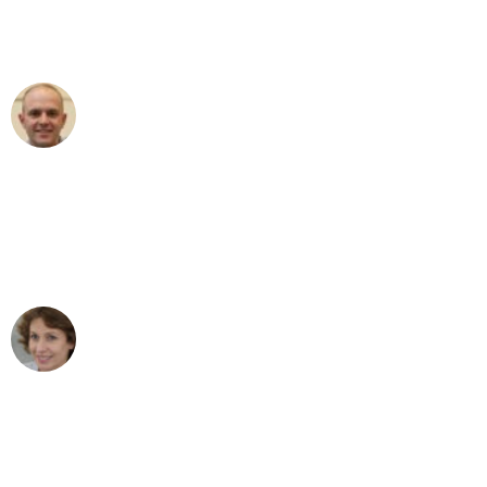
Umzugsservice für ihren
außergewöhnlichen Service!"
Frederik F.
Umzug in Bochum
"Besser hätte ich mir den Umzug von
Bochum nach Wien nicht vorstellen
können - DANKE!"
Maria W
Umzug von Bochum nach Wien
"Mein Klavier kam in unter 24 Stunden
ohne einen Kratzer an - ein