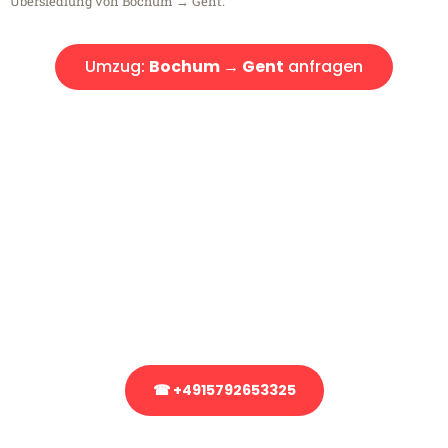
Übersiedlung von Bochum → Gent.
Umzug:
Bochum → Gent
anfragen
Kostenlose Beratung!
Sie haben Fragen?
Sie haben Fragen zu Ihrem Transport oder benötigen eine Beratung
bezüglich Ihres Umzug?
Rufen Sie uns gerne an, unser Team aus Experten freut sich, Ihnen
kostenlos weiterzuhelfen!
☎ +4915792653325
Stattdessen eine unverbindliche Anfrage senden